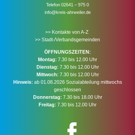
Telefon
02641 – 975 0
info@kreis-ahrweiler.de
>> Kontakte von A-Z
>> Stadt-/Verbandsgemeinden
ÖFFNUNGSZEITEN:
Montag:
7.30 bis 12.00 Uhr
Dienstag:
7.30 bis 12.00 Uhr
Mittwoch:
7.30 bis 12.00 Uhr
Hinweis:
ab 01.08.2026 Sozialabteilung mittwochs
geschlossen
Donnerstag:
7.30 bis 18.00 Uhr
Freitag:
7.30 bis 12.00 Uhr