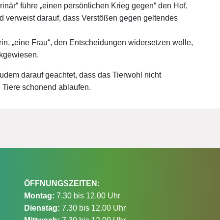
inär“ führe „einen persönlichen Krieg gegen“ den Hof,
nd verweist darauf, dass Verstößen gegen geltendes
rin, „eine Frau“, den Entscheidungen widersetzen wolle,
ckgewiesen.
 zudem darauf geachtet, dass das Tierwohl nicht
e Tiere schonend ablaufen.
ÖFFNUNGSZEITEN:
Montag:
7.30 bis 12.00 Uhr
Dienstag:
7.30 bis 12.00 Uhr