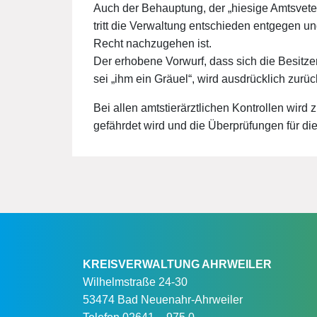
Auch der Behauptung, der „hiesige Amtsveter
tritt die Verwaltung entschieden entgegen u
Recht nachzugehen ist.
Der erhobene Vorwurf, dass sich die Besitze
sei „ihm ein Gräuel“, wird ausdrücklich zurü
Bei allen amtstierärztlichen Kontrollen wird
gefährdet wird und die Überprüfungen für di
KREISVERWALTUNG AHRWEILER
Wilhelmstraße 24-30
53474 Bad Neuenahr-Ahrweiler