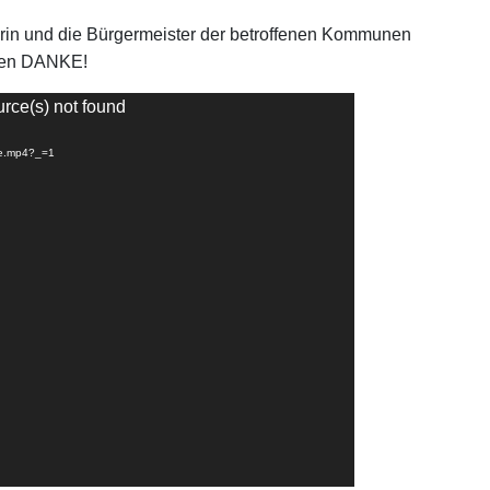
rin und die Bürgermeister der betroffenen Kommunen
rzen DANKE!
urce(s) not found
nke.mp4?_=1