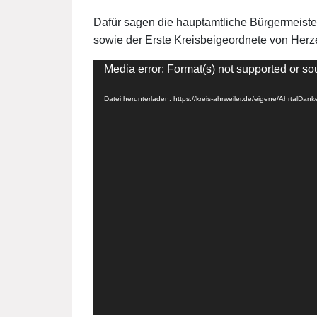
Dafür sagen die hauptamtliche Bürgermeiste
sowie der Erste Kreisbeigeordnete von He
Video-
Media error: Format(s) not supported or so
Player
Datei herunterladen: https://kreis-ahrweiler.de/eigene/AhrtalDa