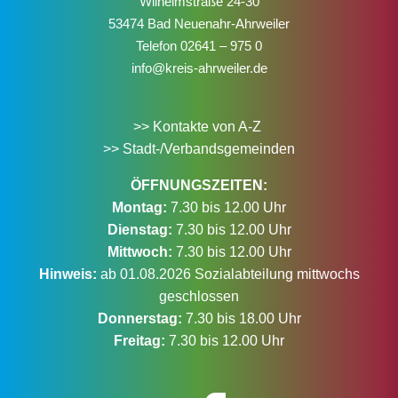
Wilhelmstraße 24-30
53474 Bad Neuenahr-Ahrweiler
Telefon
02641 – 975 0
info@kreis-ahrweiler.de
>> Kontakte von A-Z
>> Stadt-/Verbandsgemeinden
ÖFFNUNGSZEITEN:
Montag:
7.30 bis 12.00 Uhr
Dienstag:
7.30 bis 12.00 Uhr
Mittwoch:
7.30 bis 12.00 Uhr
Hinweis:
ab 01.08.2026 Sozialabteilung mittwochs
geschlossen
Donnerstag:
7.30 bis 18.00 Uhr
Freitag:
7.30 bis 12.00 Uhr