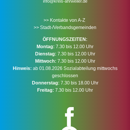
info@kreis-ahrweiler.de
>> Kontakte von A-Z
>> Stadt-/Verbandsgemeinden
ÖFFNUNGSZEITEN:
Montag:
7.30 bis 12.00 Uhr
Dienstag:
7.30 bis 12.00 Uhr
Mittwoch:
7.30 bis 12.00 Uhr
Hinweis:
ab 01.08.2026 Sozialabteilung mittwochs
geschlossen
Donnerstag:
7.30 bis 18.00 Uhr
Freitag:
7.30 bis 12.00 Uhr