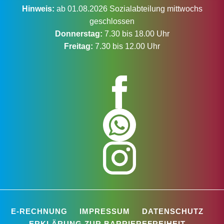
Hinweis:
ab 01.08.2026 Sozialabteilung mittwochs
geschlossen
Donnerstag:
7.30 bis 18.00 Uhr
Freitag:
7.30 bis 12.00 Uhr
E-RECHNUNG
IMPRESSUM
DATENSCHUTZ
ERKLÄRUNG ZUR BARRIEREFREIHEIT