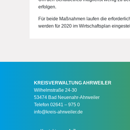
erfolgen.
Für beide Maßnahmen laufen die erforderlic
werden für 2020 im Wirtschaftsplan eingestell
KREISVERWALTUNG AHRWEILER
Wilhelmstraße 24-30
53474 Bad Neuenahr-Ahrweiler
Telefon
02641 – 975 0
info@kreis-ahrweiler.de