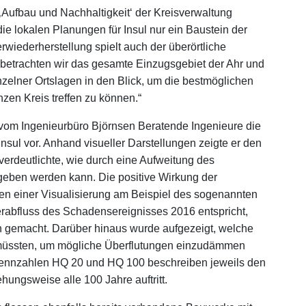
‚Aufbau und Nachhaltigkeit‘ der Kreisverwaltung
die lokalen Planungen für Insul nur ein Baustein der
iederherstellung spielt auch der überörtliche
betrachten wir das gesamte Einzugsgebiet der Ahr und
elner Ortslagen in den Blick, um die bestmöglichen
en Kreis treffen zu können.“
t vom Ingenieurbüro Björnsen Beratende Ingenieure die
nsul vor. Anhand visueller Darstellungen zeigte er den
verdeutlichte, wie durch eine Aufweitung des
ben werden kann. Die positive Wirkung der
 einer Visualisierung am Beispiel des sogenannten
abfluss des Schadensereignisses 2016 entspricht,
h gemacht. Darüber hinaus wurde aufgezeigt, welche
 müssten, um mögliche Überflutungen einzudämmen
Kennzahlen HQ 20 und HQ 100 beschreiben jeweils den
ehungsweise alle 100 Jahre auftritt.