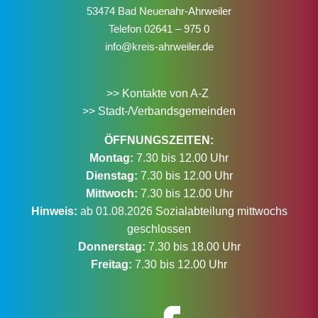
53474 Bad Neuenahr-Ahrweiler
Telefon
02641 – 975 0
info@kreis-ahrweiler.de
>> Kontakte von A-Z
>> Stadt-/Verbandsgemeinden
ÖFFNUNGSZEITEN:
Montag:
7.30 bis 12.00 Uhr
Dienstag:
7.30 bis 12.00 Uhr
Mittwoch:
7.30 bis 12.00 Uhr
Hinweis:
ab 01.08.2026 Sozialabteilung mittwochs
geschlossen
Donnerstag:
7.30 bis 18.00 Uhr
Freitag:
7.30 bis 12.00 Uhr