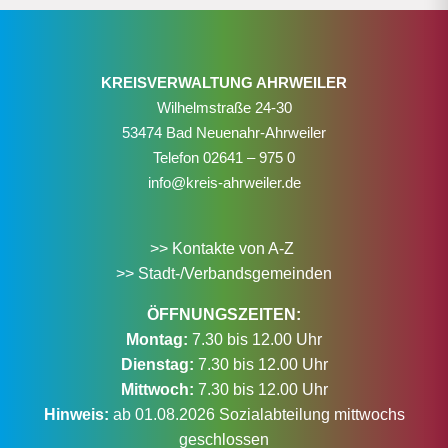
KREISVERWALTUNG AHRWEILER
Wilhelmstraße 24-30
53474 Bad Neuenahr-Ahrweiler
Telefon
02641 – 975 0
info@kreis-ahrweiler.de
>> Kontakte von A-Z
>> Stadt-/Verbandsgemeinden
ÖFFNUNGSZEITEN:
Montag:
7.30 bis 12.00 Uhr
Dienstag:
7.30 bis 12.00 Uhr
Mittwoch:
7.30 bis 12.00 Uhr
Hinweis:
ab 01.08.2026 Sozialabteilung mittwochs
geschlossen