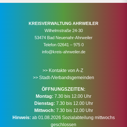
KREISVERWALTUNG AHRWEILER
Wilhelmstraße 24-30
53474 Bad Neuenahr-Ahrweiler
Telefon
02641 – 975 0
info@kreis-ahrweiler.de
>> Kontakte von A-Z
>> Stadt-/Verbandsgemeinden
ÖFFNUNGSZEITEN:
Montag:
7.30 bis 12.00 Uhr
Dienstag:
7.30 bis 12.00 Uhr
Mittwoch:
7.30 bis 12.00 Uhr
Hinweis:
ab 01.08.2026 Sozialabteilung mittwochs
geschlossen