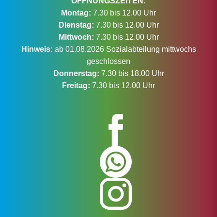
ÖFFNUNGSZEITEN:
Montag:
7.30 bis 12.00 Uhr
Dienstag:
7.30 bis 12.00 Uhr
Mittwoch:
7.30 bis 12.00 Uhr
Hinweis:
ab 01.08.2026 Sozialabteilung mittwochs
geschlossen
Donnerstag:
7.30 bis 18.00 Uhr
Freitag:
7.30 bis 12.00 Uhr