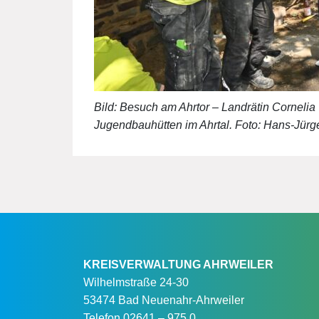
Bild: Besuch am Ahrtor – Landrätin Cornelia 
Jugendbauhütten im Ahrtal. Foto: Hans-Jürge
KREISVERWALTUNG AHRWEILER
Wilhelmstraße 24-30
53474 Bad Neuenahr-Ahrweiler
Telefon
02641 – 975 0