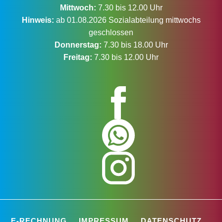
Mittwoch:
7.30 bis 12.00 Uhr
Hinweis:
ab 01.08.2026 Sozialabteilung mittwochs
geschlossen
Donnerstag:
7.30 bis 18.00 Uhr
Freitag:
7.30 bis 12.00 Uhr
E-RECHNUNG
IMPRESSUM
DATENSCHUTZ