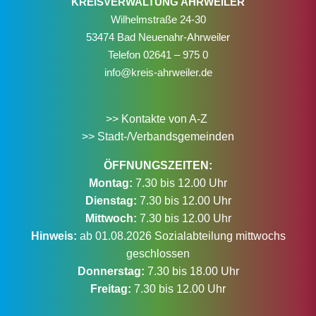
KREISVERWALTUNG AHRWEILER
Wilhelmstraße 24-30
53474 Bad Neuenahr-Ahrweiler
Telefon
02641 – 975 0
info@kreis-ahrweiler.de
>> Kontakte von A-Z
>> Stadt-/Verbandsgemeinden
ÖFFNUNGSZEITEN:
Montag:
7.30 bis 12.00 Uhr
Dienstag:
7.30 bis 12.00 Uhr
Mittwoch:
7.30 bis 12.00 Uhr
Hinweis:
ab 01.08.2026 Sozialabteilung mittwochs
geschlossen
Donnerstag:
7.30 bis 18.00 Uhr
Freitag:
7.30 bis 12.00 Uhr