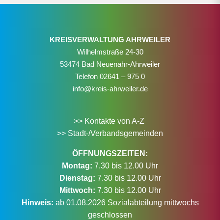
KREISVERWALTUNG AHRWEILER
Wilhelmstraße 24-30
53474 Bad Neuenahr-Ahrweiler
Telefon
02641 – 975 0
info@kreis-ahrweiler.de
>> Kontakte von A-Z
>> Stadt-/Verbandsgemeinden
ÖFFNUNGSZEITEN:
Montag:
7.30 bis 12.00 Uhr
Dienstag:
7.30 bis 12.00 Uhr
Mittwoch:
7.30 bis 12.00 Uhr
Hinweis:
ab 01.08.2026 Sozialabteilung mittwochs
geschlossen