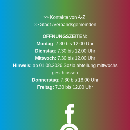
>> Kontakte von A-Z
>> Stadt-/Verbandsgemeinden
ÖFFNUNGSZEITEN:
Montag:
7.30 bis 12.00 Uhr
Dienstag:
7.30 bis 12.00 Uhr
Mittwoch:
7.30 bis 12.00 Uhr
Hinweis:
ab 01.08.2026 Sozialabteilung mittwochs
geschlossen
Donnerstag:
7.30 bis 18.00 Uhr
Freitag:
7.30 bis 12.00 Uhr