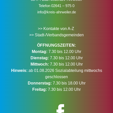
Telefon
02641 – 975 0
info@kreis-ahrweiler.de
>> Kontakte von A-Z
>> Stadt-/Verbandsgemeinden
ÖFFNUNGSZEITEN:
Montag:
7.30 bis 12.00 Uhr
Dienstag:
7.30 bis 12.00 Uhr
Mittwoch:
7.30 bis 12.00 Uhr
Hinweis:
ab 01.08.2026 Sozialabteilung mittwochs
geschlossen
Donnerstag:
7.30 bis 18.00 Uhr
Freitag:
7.30 bis 12.00 Uhr