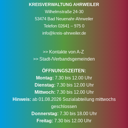
KREISVERWALTUNG AHRWEILER
Wilhelmstraße 24-30
53474 Bad Neuenahr-Ahrweiler
Telefon
02641 – 975 0
info@kreis-ahrweiler.de
>> Kontakte von A-Z
>> Stadt-/Verbandsgemeinden
ÖFFNUNGSZEITEN:
Montag:
7.30 bis 12.00 Uhr
Dienstag:
7.30 bis 12.00 Uhr
Mittwoch:
7.30 bis 12.00 Uhr
Hinweis:
ab 01.08.2026 Sozialabteilung mittwochs
geschlossen
Donnerstag:
7.30 bis 18.00 Uhr
Freitag:
7.30 bis 12.00 Uhr