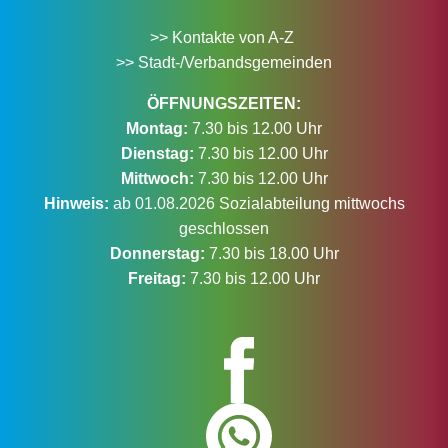
>> Kontakte von A-Z
>> Stadt-/Verbandsgemeinden
ÖFFNUNGSZEITEN:
Montag:
7.30 bis 12.00 Uhr
Dienstag:
7.30 bis 12.00 Uhr
Mittwoch:
7.30 bis 12.00 Uhr
Hinweis:
ab 01.08.2026 Sozialabteilung mittwochs
geschlossen
Donnerstag:
7.30 bis 18.00 Uhr
Freitag:
7.30 bis 12.00 Uhr