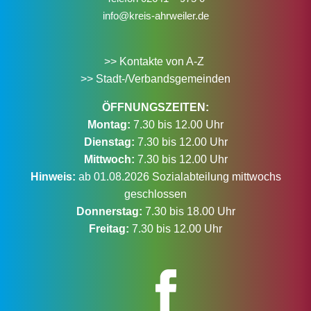
info@kreis-ahrweiler.de
>> Kontakte von A-Z
>> Stadt-/Verbandsgemeinden
ÖFFNUNGSZEITEN:
Montag:
7.30 bis 12.00 Uhr
Dienstag:
7.30 bis 12.00 Uhr
Mittwoch:
7.30 bis 12.00 Uhr
Hinweis:
ab 01.08.2026 Sozialabteilung mittwochs
geschlossen
Donnerstag:
7.30 bis 18.00 Uhr
Freitag:
7.30 bis 12.00 Uhr