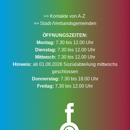
>> Kontakte von A-Z
>> Stadt-/Verbandsgemeinden
ÖFFNUNGSZEITEN:
Montag:
7.30 bis 12.00 Uhr
Dienstag:
7.30 bis 12.00 Uhr
Mittwoch:
7.30 bis 12.00 Uhr
Hinweis:
ab 01.08.2026 Sozialabteilung mittwochs
geschlossen
Donnerstag:
7.30 bis 18.00 Uhr
Freitag:
7.30 bis 12.00 Uhr