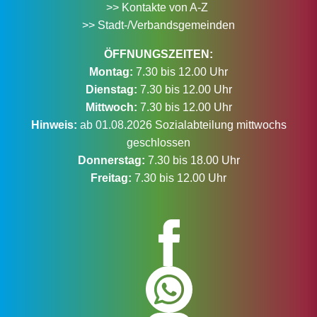
>> Kontakte von A-Z
>> Stadt-/Verbandsgemeinden
ÖFFNUNGSZEITEN:
Montag:
7.30 bis 12.00 Uhr
Dienstag:
7.30 bis 12.00 Uhr
Mittwoch:
7.30 bis 12.00 Uhr
Hinweis:
ab 01.08.2026 Sozialabteilung mittwochs
geschlossen
Donnerstag:
7.30 bis 18.00 Uhr
Freitag:
7.30 bis 12.00 Uhr