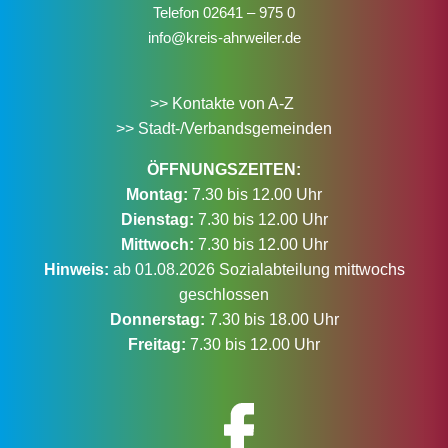
Telefon
02641 – 975 0
info@kreis-ahrweiler.de
>> Kontakte von A-Z
>> Stadt-/Verbandsgemeinden
ÖFFNUNGSZEITEN:
Montag:
7.30 bis 12.00 Uhr
Dienstag:
7.30 bis 12.00 Uhr
Mittwoch:
7.30 bis 12.00 Uhr
Hinweis:
ab 01.08.2026 Sozialabteilung mittwochs
geschlossen
Donnerstag:
7.30 bis 18.00 Uhr
Freitag:
7.30 bis 12.00 Uhr