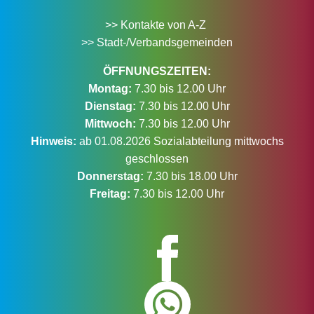
>> Kontakte von A-Z
>> Stadt-/Verbandsgemeinden
ÖFFNUNGSZEITEN:
Montag:
7.30 bis 12.00 Uhr
Dienstag:
7.30 bis 12.00 Uhr
Mittwoch:
7.30 bis 12.00 Uhr
Hinweis:
ab 01.08.2026 Sozialabteilung mittwochs
geschlossen
Donnerstag:
7.30 bis 18.00 Uhr
Freitag:
7.30 bis 12.00 Uhr