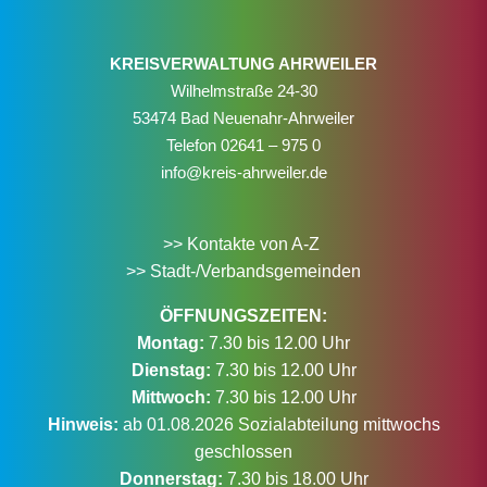
KREISVERWALTUNG AHRWEILER
Wilhelmstraße 24-30
53474 Bad Neuenahr-Ahrweiler
Telefon
02641 – 975 0
info@kreis-ahrweiler.de
>> Kontakte von A-Z
>> Stadt-/Verbandsgemeinden
ÖFFNUNGSZEITEN:
Montag:
7.30 bis 12.00 Uhr
Dienstag:
7.30 bis 12.00 Uhr
Mittwoch:
7.30 bis 12.00 Uhr
Hinweis:
ab 01.08.2026 Sozialabteilung mittwochs
geschlossen
Donnerstag:
7.30 bis 18.00 Uhr