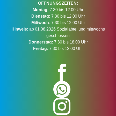
ÖFFNUNGSZEITEN:
Montag:
7.30 bis 12.00 Uhr
Dienstag:
7.30 bis 12.00 Uhr
Mittwoch:
7.30 bis 12.00 Uhr
Hinweis:
ab 01.08.2026 Sozialabteilung mittwochs
geschlossen
Donnerstag:
7.30 bis 18.00 Uhr
Freitag:
7.30 bis 12.00 Uhr