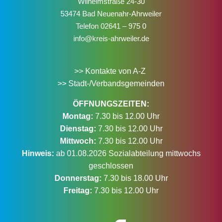
Wilhelmstraße 24-30
53474 Bad Neuenahr-Ahrweiler
Telefon
02641 – 975 0
info@kreis-ahrweiler.de
>> Kontakte von A-Z
>> Stadt-/Verbandsgemeinden
ÖFFNUNGSZEITEN:
Montag:
7.30 bis 12.00 Uhr
Dienstag:
7.30 bis 12.00 Uhr
Mittwoch:
7.30 bis 12.00 Uhr
Hinweis:
ab 01.08.2026 Sozialabteilung mittwochs
geschlossen
Donnerstag:
7.30 bis 18.00 Uhr
Freitag:
7.30 bis 12.00 Uhr