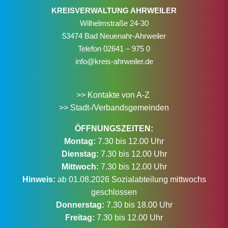
KREISVERWALTUNG AHRWEILER
Wilhelmstraße 24-30
53474 Bad Neuenahr-Ahrweiler
Telefon
02641 – 975 0
info@kreis-ahrweiler.de
>> Kontakte von A-Z
>> Stadt-/Verbandsgemeinden
ÖFFNUNGSZEITEN:
Montag:
7.30 bis 12.00 Uhr
Dienstag:
7.30 bis 12.00 Uhr
Mittwoch:
7.30 bis 12.00 Uhr
Hinweis:
ab 01.08.2026 Sozialabteilung mittwochs
geschlossen
Donnerstag:
7.30 bis 18.00 Uhr
Freitag:
7.30 bis 12.00 Uhr