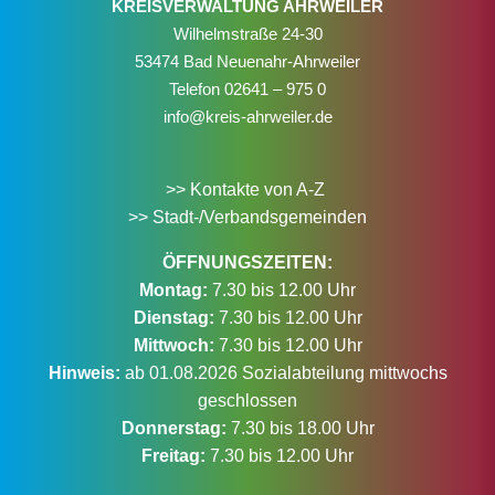
KREISVERWALTUNG AHRWEILER
Wilhelmstraße 24-30
53474 Bad Neuenahr-Ahrweiler
Telefon
02641 – 975 0
info@kreis-ahrweiler.de
>> Kontakte von A-Z
>> Stadt-/Verbandsgemeinden
ÖFFNUNGSZEITEN:
Montag:
7.30 bis 12.00 Uhr
Dienstag:
7.30 bis 12.00 Uhr
Mittwoch:
7.30 bis 12.00 Uhr
Hinweis:
ab 01.08.2026 Sozialabteilung mittwochs
geschlossen
Donnerstag:
7.30 bis 18.00 Uhr
Freitag:
7.30 bis 12.00 Uhr