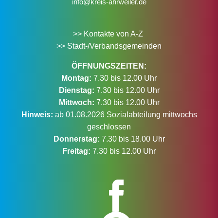
info@kreis-ahrweiler.de
>> Kontakte von A-Z
>> Stadt-/Verbandsgemeinden
ÖFFNUNGSZEITEN:
Montag:
7.30 bis 12.00 Uhr
Dienstag:
7.30 bis 12.00 Uhr
Mittwoch:
7.30 bis 12.00 Uhr
Hinweis:
ab 01.08.2026 Sozialabteilung mittwochs
geschlossen
Donnerstag:
7.30 bis 18.00 Uhr
Freitag:
7.30 bis 12.00 Uhr