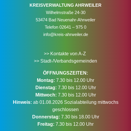
KREISVERWALTUNG AHRWEILER
Wilhelmstraße 24-30
53474 Bad Neuenahr-Ahrweiler
Telefon
02641 – 975 0
info@kreis-ahrweiler.de
>> Kontakte von A-Z
>> Stadt-/Verbandsgemeinden
ÖFFNUNGSZEITEN:
Montag:
7.30 bis 12.00 Uhr
Dienstag:
7.30 bis 12.00 Uhr
Mittwoch:
7.30 bis 12.00 Uhr
Hinweis:
ab 01.08.2026 Sozialabteilung mittwochs
geschlossen
Donnerstag:
7.30 bis 18.00 Uhr
Freitag:
7.30 bis 12.00 Uhr