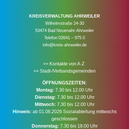
KREISVERWALTUNG AHRWEILER
Wilhelmstraße 24-30
53474 Bad Neuenahr-Ahrweiler
Telefon
02641 – 975 0
info@kreis-ahrweiler.de
>> Kontakte von A-Z
>> Stadt-/Verbandsgemeinden
ÖFFNUNGSZEITEN:
Montag:
7.30 bis 12.00 Uhr
Dienstag:
7.30 bis 12.00 Uhr
Mittwoch:
7.30 bis 12.00 Uhr
Hinweis:
ab 01.08.2026 Sozialabteilung mittwochs
geschlossen
Donnerstag:
7.30 bis 18.00 Uhr