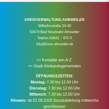
KREISVERWALTUNG AHRWEILER
Wilhelmstraße 24-30
53474 Bad Neuenahr-Ahrweiler
Telefon
02641 – 975 0
info@kreis-ahrweiler.de
>> Kontakte von A-Z
>> Stadt-/Verbandsgemeinden
ÖFFNUNGSZEITEN:
Montag:
7.30 bis 12.00 Uhr
Dienstag:
7.30 bis 12.00 Uhr
Mittwoch:
7.30 bis 12.00 Uhr
Hinweis:
ab 01.08.2026 Sozialabteilung mittwochs
geschlossen