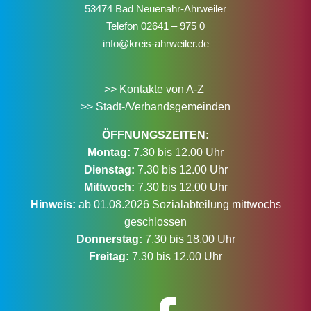
53474 Bad Neuenahr-Ahrweiler
Telefon
02641 – 975 0
info@kreis-ahrweiler.de
>> Kontakte von A-Z
>> Stadt-/Verbandsgemeinden
ÖFFNUNGSZEITEN:
Montag:
7.30 bis 12.00 Uhr
Dienstag:
7.30 bis 12.00 Uhr
Mittwoch:
7.30 bis 12.00 Uhr
Hinweis:
ab 01.08.2026 Sozialabteilung mittwochs
geschlossen
Donnerstag:
7.30 bis 18.00 Uhr
Freitag:
7.30 bis 12.00 Uhr