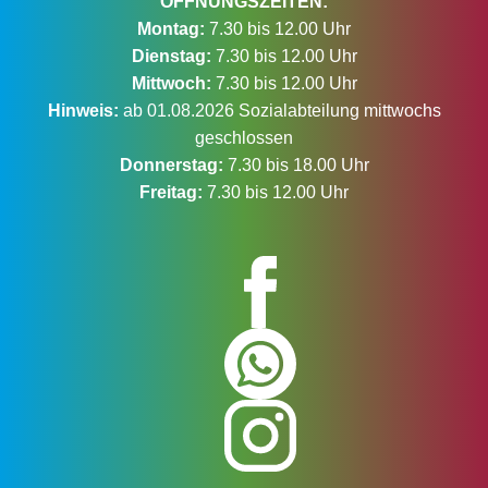
ÖFFNUNGSZEITEN:
Montag:
7.30 bis 12.00 Uhr
Dienstag:
7.30 bis 12.00 Uhr
Mittwoch:
7.30 bis 12.00 Uhr
Hinweis:
ab 01.08.2026 Sozialabteilung mittwochs
geschlossen
Donnerstag:
7.30 bis 18.00 Uhr
Freitag:
7.30 bis 12.00 Uhr