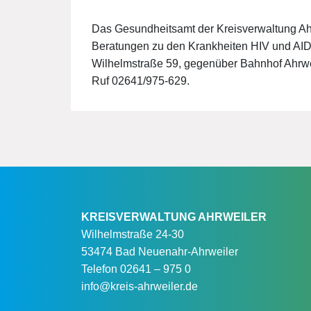
Das Gesundheitsamt der Kreisverwaltung Ahr
Beratungen zu den Krankheiten HIV und AIDS
Wilhelmstraße 59, gegenüber Bahnhof Ahrweil
Ruf 02641/975-629.
KREISVERWALTUNG AHRWEILER
Wilhelmstraße 24-30
53474 Bad Neuenahr-Ahrweiler
Telefon
02641 – 975 0
info@kreis-ahrweiler.de