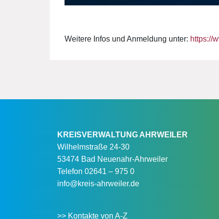
Weitere Infos und Anmeldung unter:
https://
KREISVERWALTUNG AHRWEILER
Wilhelmstraße 24-30
53474 Bad Neuenahr-Ahrweiler
Telefon
02641 – 975 0
info@kreis-ahrweiler.de
>> Kontakte von A-Z