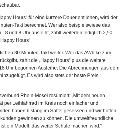
schaubar.
ppy Hours“ für eine kürzere Dauer entliehen, wird der
inuten-Takt berechnet. Wer also beispielswiese das
8 und 8 Uhr ausleiht, zahlt weiterhin lediglich 3,50
 „Happy Hours“.
blichen 30-Minuten-Takt weiter. Wer das AWbike zum
rückgibt, zahlt die „Happy Hours“ plus die weitere
or 18 Uhr begonnen Ausleihe: Die Abrechnungen aus dem
nzugefügt. Es wird also stets der beste Preis
sverbund Rhein-Mosel resümiert: „Mit dem neuen
tät per Leihfahrrad im Kreis noch einfacher und
nden haben bislang im Sattel gesessen und wir hoffen,
ukunden gewinnen zu können. Die umweltfreundliche
t ein Modell, das weiter Schule machen wird.“