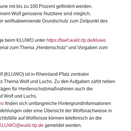
e mit bis zu 100 Prozent gefördert werden.
inem Wolf gerissene Nutztiere sind möglich.
s der wolfsabweisende Grundschutz zum Zeitpunkt des
träge beim KLUWO unter
https://fawf.wald.rlp.de/kluwo
material zum Thema „Herdenschutz“ und Vorgaben zum
f (KLUWO) ist in Rheinland-Pfalz zentraler
as Thema Wolf und Luchs. Zu den Aufgaben zählt neben
trägen für Herdenschutzmaßnahmen auch die
f Wolf und Luchs.
wo
finden sich umfangreiche Hintergrundinformationen
fehlungen oder eine Übersicht der Wolfsnachweise in
htsfälle auf Wolfsrisse können telefonisch an die
KLUWO@wald-rlp.de
gemeldet werden.