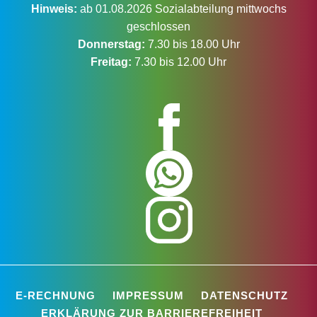
Hinweis:
ab 01.08.2026 Sozialabteilung mittwochs
geschlossen
Donnerstag:
7.30 bis 18.00 Uhr
Freitag:
7.30 bis 12.00 Uhr
E-RECHNUNG
IMPRESSUM
DATENSCHUTZ
ERKLÄRUNG ZUR BARRIEREFREIHEIT