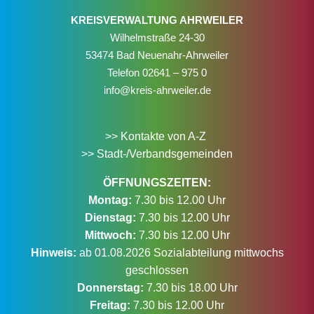
KREISVERWALTUNG AHRWEILER
Wilhelmstraße 24-30
53474 Bad Neuenahr-Ahrweiler
Telefon
02641 – 975 0
info@kreis-ahrweiler.de
>> Kontakte von A-Z
>> Stadt-/Verbandsgemeinden
ÖFFNUNGSZEITEN:
Montag:
7.30 bis 12.00 Uhr
Dienstag:
7.30 bis 12.00 Uhr
Mittwoch:
7.30 bis 12.00 Uhr
Hinweis:
ab 01.08.2026 Sozialabteilung mittwochs
geschlossen
Donnerstag:
7.30 bis 18.00 Uhr
Freitag:
7.30 bis 12.00 Uhr