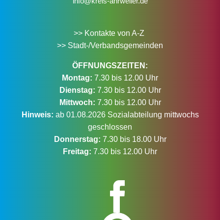
info@kreis-ahrweiler.de
>> Kontakte von A-Z
>> Stadt-/Verbandsgemeinden
ÖFFNUNGSZEITEN:
Montag:
7.30 bis 12.00 Uhr
Dienstag:
7.30 bis 12.00 Uhr
Mittwoch:
7.30 bis 12.00 Uhr
Hinweis:
ab 01.08.2026 Sozialabteilung mittwochs
geschlossen
Donnerstag:
7.30 bis 18.00 Uhr
Freitag:
7.30 bis 12.00 Uhr