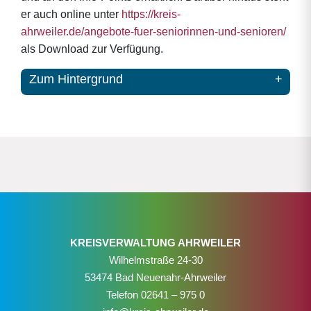
er auch online unter
https://kreis-
ahrweiler.de/angebote-fuer-seniorinnen-und-senioren/
als Download zur Verfügung.
Zum Hintergrund
KREISVERWALTUNG AHRWEILER
Wilhelmstraße 24-30
53474 Bad Neuenahr-Ahrweiler
Telefon
02641 – 975 0