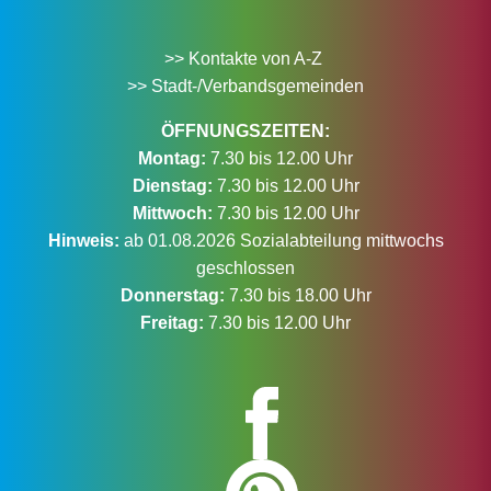
>> Kontakte von A-Z
>> Stadt-/Verbandsgemeinden
ÖFFNUNGSZEITEN:
Montag:
7.30 bis 12.00 Uhr
Dienstag:
7.30 bis 12.00 Uhr
Mittwoch:
7.30 bis 12.00 Uhr
Hinweis:
ab 01.08.2026 Sozialabteilung mittwochs
geschlossen
Donnerstag:
7.30 bis 18.00 Uhr
Freitag:
7.30 bis 12.00 Uhr