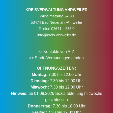
KREISVERWALTUNG AHRWEILER
Wilhelmstraße 24-30
53474 Bad Neuenahr-Ahrweiler
Telefon
02641 – 975 0
info@kreis-ahrweiler.de
>> Kontakte von A-Z
>> Stadt-/Verbandsgemeinden
ÖFFNUNGSZEITEN:
Montag:
7.30 bis 12.00 Uhr
Dienstag:
7.30 bis 12.00 Uhr
Mittwoch:
7.30 bis 12.00 Uhr
Hinweis:
ab 01.08.2026 Sozialabteilung mittwochs
geschlossen
Donnerstag:
7.30 bis 18.00 Uhr
Freitag:
7.30 bis 12.00 Uhr