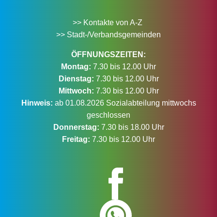
>> Kontakte von A-Z
>> Stadt-/Verbandsgemeinden
ÖFFNUNGSZEITEN:
Montag:
7.30 bis 12.00 Uhr
Dienstag:
7.30 bis 12.00 Uhr
Mittwoch:
7.30 bis 12.00 Uhr
Hinweis:
ab 01.08.2026 Sozialabteilung mittwochs
geschlossen
Donnerstag:
7.30 bis 18.00 Uhr
Freitag:
7.30 bis 12.00 Uhr