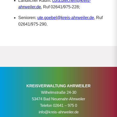
Ländlicher Raum:
cora.blechen@kreis-
ahrweiler.de
, Ruf 02641/975-228;
Senioren:
ute.goebel@kreis-ahrweiler.de
, Ruf
02641/975-290.
KREISVERWALTUNG AHRWEILER
Wilhelmstraße 24-30
53474 Bad Neuenahr-Ahrweiler
Telefon
02641 – 975 0
info@kreis-ahrweiler.de