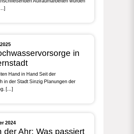
 anschließenden Aufräumarbeiten wurden
[…]
 2025
ochwasservorsorge in
ernstadt
iten Hand in Hand Seit der
h in der Stadt Sinzig Planungen der
g. […]
er 2024
 der Ahr: Was passiert