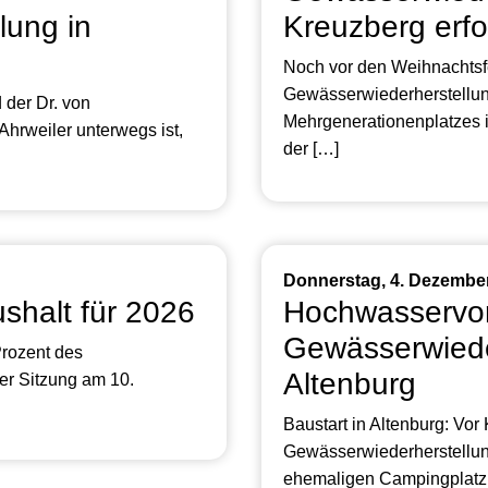
lung in
Kreuzberg erfo
Noch vor den Weihnachtsfe
Gewässerwiederherstellu
 der Dr. von
Mehrgenerationenplatzes i
hrweiler unterwegs ist,
der […]
Donnerstag, 4. Dezembe
shalt für 2026
Hochwasservor
Gewässerwiede
Prozent des
Altenburg
er Sitzung am 10.
Baustart in Altenburg: Vor
Gewässerwiederherstellun
ehemaligen Campingplatz i