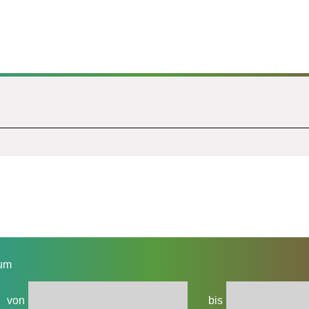
um
von
bis