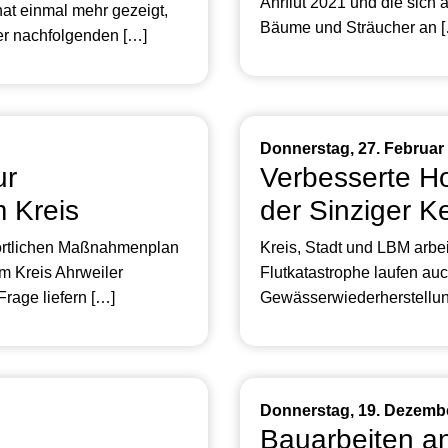
Ahrflut 2021 und die sich
at einmal mehr gezeigt,
Bäume und Sträucher an 
der nachfolgenden […]
Donnerstag, 27. Februar
ur
Verbesserte H
 Kreis
der Sinziger K
rörtlichen Maßnahmenplan
Kreis, Stadt und LBM arbe
m Kreis Ahrweiler
Flutkatastrophe laufen auc
rage liefern […]
Gewässerwiederherstellun
Donnerstag, 19. Dezemb
Bauarbeiten an