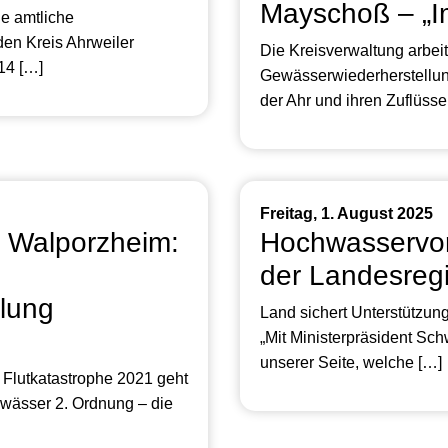
Mayschoß – „Im
e amtliche
den Kreis Ahrweiler
Die Kreisverwaltung arbei
14 […]
Gewässerwiederherstellung
der Ahr und ihren Zuflüss
Freitag, 1. August 2025
 Walporzheim:
Hochwasservor
der Landesreg
lung
Land sichert Unterstützu
„Mit Ministerpräsident Sc
unserer Seite, welche […]
Flutkatastrophe 2021 geht
Gewässer 2. Ordnung – die