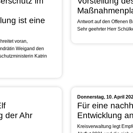
erschutz im
Vorstellung de
Maßnahmenpla
ung ist eine
Antwort auf den Offenen B
Sehr geehrter Herr Schülke
reitet voran,
andrätin Weigand den
schutzministerin Katrin
Donnerstag, 10. April 20
lf
Für eine nachh
 der Ahr
Entwicklung an
Kreisverwaltung legt Empf